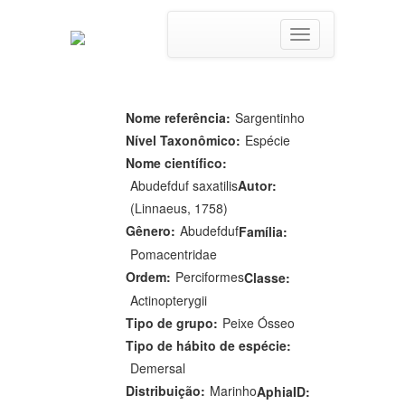
Toggle
navigation
Nome referência:
Sargentinho
Nível Taxonômico:
Espécie
Nome científico:
Abudefduf saxatilis
Autor:
(Linnaeus, 1758)
Gênero:
Abudefduf
Família:
Pomacentridae
Ordem:
Perciformes
Classe:
Actinopterygii
Tipo de grupo:
Peixe Ósseo
Tipo de hábito de espécie:
Demersal
Distribuição:
Marinho
AphiaID: